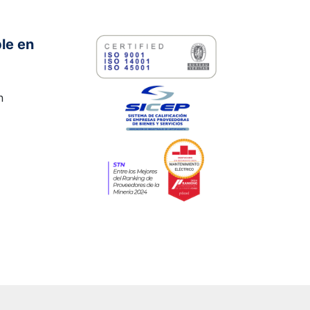
le en
n