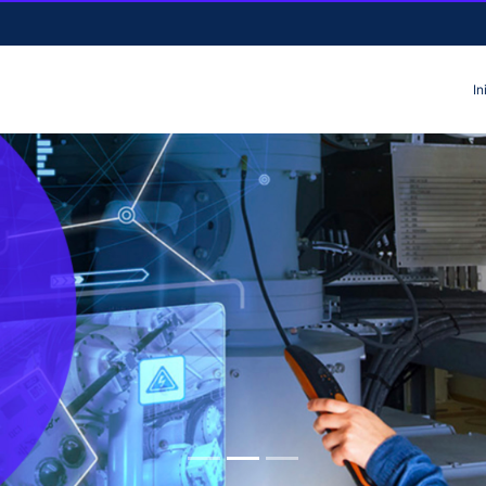
In
Focus first slide
Focus second slide
Focus third slide