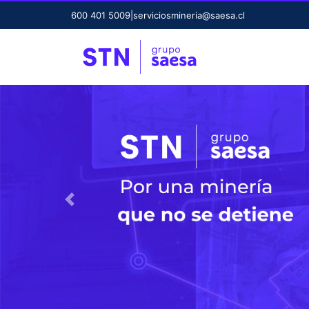
600 401 5009
|
serviciosmineria@saesa.cl
Previous